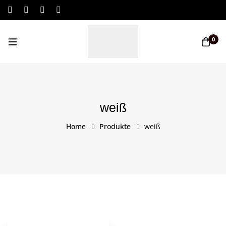
Log In / Sign Up
0
weiß
Home
Produkte
weiß