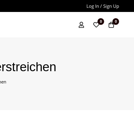
Log In / Sign Up
0
0
erstreichen
hen